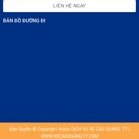
LIÊN HỆ NGAY
BẢN ĐỒ ĐƯỜNG ĐI
Bản Quyền © Copyright thuộc DỊCH VỤ XE CẨU QUANG TY |
WWW.XECAUQUANGTY.COM