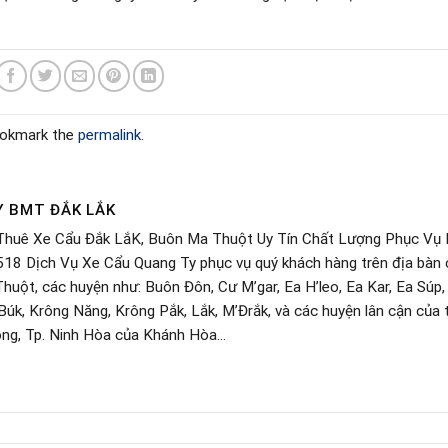
ookmark the
permalink
.
Y BMT ĐẮK LẮK
Thuê Xe Cẩu Đắk LắK, Buôn Ma Thuột Uy Tín Chất Lượng Phục Vụ
18 Dịch Vụ Xe Cẩu Quang Ty phục vụ quý khách hàng trên địa bàn 
huột, các huyện như: Buôn Đôn, Cư M’gar, Ea H’leo, Ea Kar, Ea Súp,
úk, Krông Năng, Krông Pắk, Lắk, M’Đrắk, và các huyện lân cận của 
ông, Tp. Ninh Hòa của Khánh Hòa…